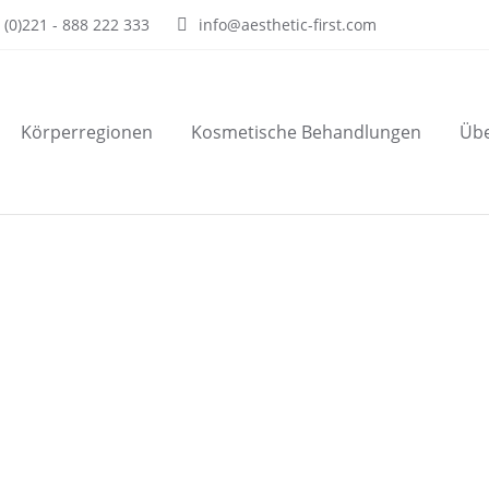
 (0)221 - 888 222 333
info@aesthetic-first.com
Körperregionen
Kosmetische Behandlungen
Übe
omöopathischen Mitteln
14. November 2015
 First in Köln Wie andere chirurgische Eingriffe führen au
zen hat. Außerdem kann das Narkosemittel bei ihm zu Übelke
n Nachwirkungen haben, die man auf keinen Fall als…