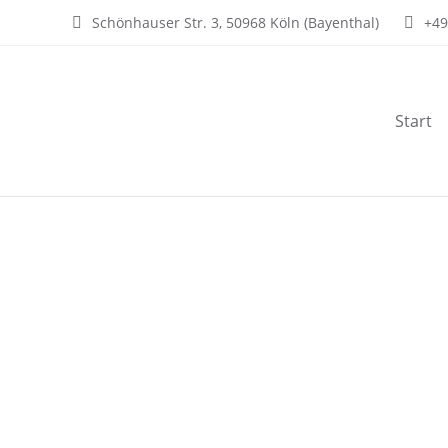
Schönhauser Str. 3, 50968 Köln (Bayenthal)
+49
Start
Aesthetic First Köln heilt schonend mit h
Aktuell
,
Schönheitschirurgie
Von
Dr. med. Thomas J. Galla
Schnelle Heilung mit Homöopathie bei Aesthetic
Patient danach oft nicht gut fühlt und Schmer
schonenden minimal invasiven Eingriffe könne